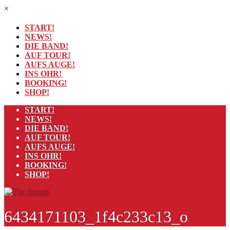
×
START!
NEWS!
DIE BAND!
AUF TOUR!
AUFS AUGE!
INS OHR!
BOOKING!
SHOP!
START!
NEWS!
DIE BAND!
AUF TOUR!
AUFS AUGE!
INS OHR!
BOOKING!
SHOP!
6434171103_1f4c233c13_o