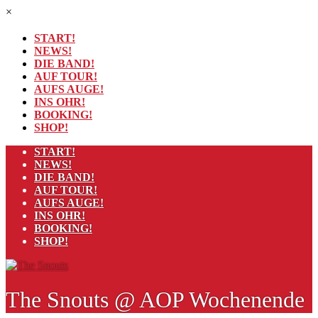
×
START!
NEWS!
DIE BAND!
AUF TOUR!
AUFS AUGE!
INS OHR!
BOOKING!
SHOP!
START!
NEWS!
DIE BAND!
AUF TOUR!
AUFS AUGE!
INS OHR!
BOOKING!
SHOP!
The Snouts @ AOP Wochenende