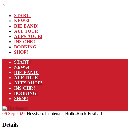
×
START!
NEWS!
DIE BAND!
AUF TOUR!
AUFS AUGE!
INS OHR!
BOOKING!
SHOP!
START!
NEWS!
DIE BAND!
AUF TOUR!
AUFS AUGE!
INS OHR!
BOOKING!
SHOP!
09
Sep
2022
Hessisch-Lichtenau, Holle-Rock Festival
Details